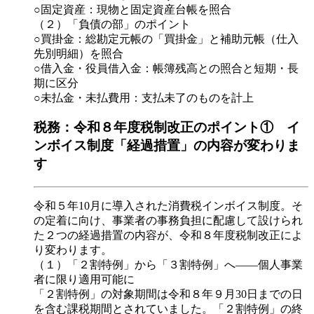
○固定資産：現物と固定資産台帳を照合
（２）「負債の部」のポイント
○買掛金：総勘定元帳の「買掛金」と補助元帳（仕入
先別明細）を照合
○借入金・役員借入金：帳簿残高との照合と短期・長
期に区分
○未払金・未払費用：支払未了のものを計上
税務：令和８年度税制改正のポイント① イ
ンボイス制度「経過措置」の内容が変わりま
す
令和５年10月に導入された消費税インボイス制度。そ
の定着に向け、事業者の事務負担に配慮して設けられ
た２つの経過措置の内容が、令和８年度税制改正によ
り変わります。
（１）「２割特例」から「３割特例」へ――個人事業
者に限り適用可能に
「２割特例」の対象期間は令和８年９月30日までの日
を含む課税期間とされていました。「２割特例」の終