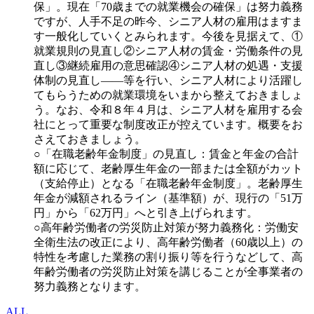
保」。現在「70歳までの就業機会の確保」は努力義務
ですが、人手不足の昨今、シニア人材の雇用はますま
す一般化していくとみられます。今後を見据えて、①
就業規則の見直し②シニア人材の賃金・労働条件の見
直し③継続雇用の意思確認④シニア人材の処遇・支援
体制の見直し――等を行い、シニア人材により活躍し
てもらうための就業環境をいまから整えておきましょ
う。なお、令和８年４月は、シニア人材を雇用する会
社にとって重要な制度改正が控えています。概要をお
さえておきましょう。
○「在職老齢年金制度」の見直し：賃金と年金の合計
額に応じて、老齢厚生年金の一部または全額がカット
（支給停止）となる「在職老齢年金制度」。老齢厚生
年金が減額されるライン（基準額）が、現行の「51万
円」から「62万円」へと引き上げられます。
○高年齢労働者の労災防止対策が努力義務化：労働安
全衛生法の改正により、高年齢労働者（60歳以上）の
特性を考慮した業務の割り振り等を行うなどして、高
年齢労働者の労災防止対策を講じることが全事業者の
努力義務となります。
ALL