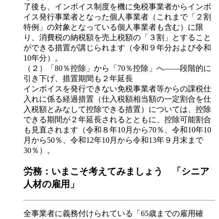
了後も、インボイス制度を機に免税事業者からインボ
イス発行事業者となった個人事業者（これまで「２割
特例」の対象となっている個人事業者も含む）に限
り、消費税の納税額を売上税額の「３割」とすること
ができる措置が講じられます（令和９年分および令和
10年分）。
（２）「80％控除」から「70％控除」へ――段階的に
引き下げ、措置期間も２年延長
インボイスを発行できない免税事業者等からの課税仕
入れに係る経過措置（仕入税額相当額の一定割合を仕
入税額とみなして控除できる措置）については、控除
できる期間が２年延長されるとともに、控除可能割合
も見直されます（令和８年10月から70％、令和10年10
月から50％、令和12年10月から令和13年９月末まで
30％）。
労務：いまこそ考えてみましょう 「シニア
人材の雇用」
全事業者に義務付けられている「65歳までの雇用確