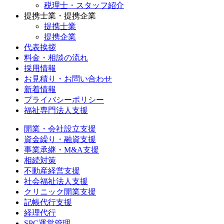
税理士・スタッフ紹介
提携士業・提携企業
提携士業
提携企業
代表挨拶
料金・相談の流れ
採用情報
お見積り・お問い合わせ
新着情報
プライバシーポリシー
福祉専門法人支援
開業・会社設立支援
資金繰り・融資支援
事業承継・M&A支援
相続対策
不動産経営支援
社会福祉法人支援
クリニック開業支援
記帳代行支援
経理代行
SPC運営管理