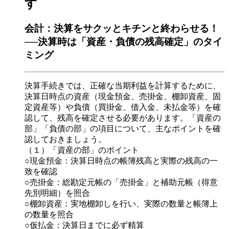
す
会計：決算をサクッとキチンと終わらせる！
──決算時は「資産・負債の残高確定」のタイ
ミング
決算手続きでは、正確な当期利益を計算するために、
決算日時点の資産（現金預金、売掛金、棚卸資産、固
定資産等）や負債（買掛金、借入金、未払金等）を確
認して、残高を確定させる必要があります。「資産の
部」「負債の部」の項目について、主なポイントを確
認しておきましょう。
（１）「資産の部」のポイント
○現金預金：決算日時点の帳簿残高と実際の残高の一
致を確認
○売掛金：総勘定元帳の「売掛金」と補助元帳（得意
先別明細）を照合
○棚卸資産：実地棚卸しを行い、実際の数量と帳簿上
の数量を照合
○仮払金：決算日までに必ず精算