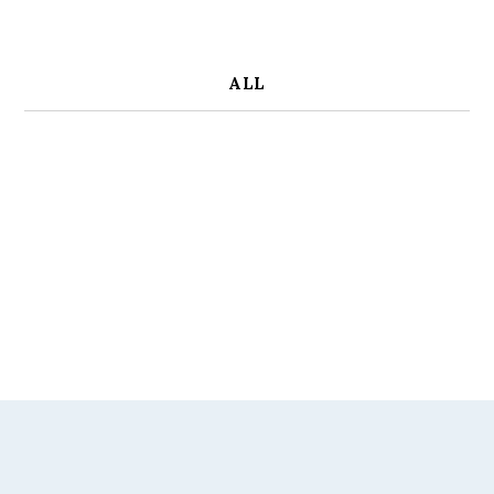
ALL
Contact us
お見積り・お問い合わせ
03-6902-1741
Tel.