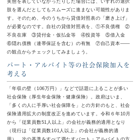
実態を表していなかったりした場合には、いずれの選択
肢を選んだとしてもスムーズに進まない可能性がありま
す。そのため、今のうちから貸借対照表の「磨き上げ」
が必要なのです。自社の貸借対照表を、①不良債権 ②
不良在庫 ③貸付金・仮払金等 ④投資等 ⑤借入金
⑥隠れ債務（連帯保証を含む）の有無 ⑦自己資本――
の観点からチェックしてみましょう。
パート・アルバイト等の社会保険加入を
考える
「年収の壁（106万円）」などで話題に上ることが多い
社会保険（厚生年金保険・健康保険）。政府はいま、
「多くの人に手厚い社会保障を」との方針のもと、社会
保険適用拡大の制度改正を進めています。令和６年10月
から「従業員数51人以上」の会社が義務的適用となり
（現行は「従業員数101人以上」の会社が義務的適
用）、次の基準をすべて満たすパート・アルバイトの方